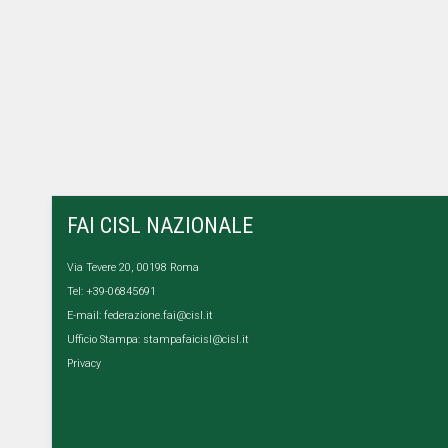
FAI CISL NAZIONALE
Via Tevere 20, 00198 Roma
Tel: +39-06845691
E-mail:
federazione.fai@cisl.it
Ufficio Stampa:
stampafaicisl@cisl.it
Privacy