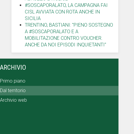
#SOSCAPORALATO, LA CAMPAGNA FAI
CISL AVVIATA CON ROTA ANCHE IN
SICILIA
TRENTINO, BASTIANI: "PIENO SOSTEGNO
A #SOSCAPORALATO E A
MOBILITAZIONE CONTRO VOUCHER.
ANCHE DA NOI EPISODI INQUIETANTI"
ARCHIVIO
Primo piano
Dal territorio
Archivio web