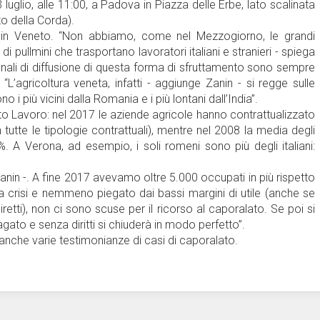
glio, alle 11:00, a Padova in Piazza delle Erbe, lato scalinata
to della Corda).
 in Veneto. “Non abbiamo, come nel Mezzogiorno, le grandi
 pullmini che trasportano lavoratori italiani e stranieri - spiega
gnali di diffusione di questa forma di sfruttamento sono sempre
”. “L’agricoltura veneta, infatti - aggiunge Zanin - si regge sulle
 i più vicini dalla Romania e i più lontani dall’India”.
 Lavoro: nel 2017 le aziende agricole hanno contrattualizzato
n tutte le tipologie contrattuali), mentre nel 2008 la media degli
0%. A Verona, ad esempio, i soli romeni sono più degli italiani:
e Zanin -. A fine 2017 avevamo oltre 5.000 occupati in più rispetto
a crisi e nemmeno piegato dai bassi margini di utile (anche se
diretti), non ci sono scuse per il ricorso al caporalato. Se poi si
agato e senza diritti si chiuderà in modo perfetto”.
nche varie testimonianze di casi di caporalato.