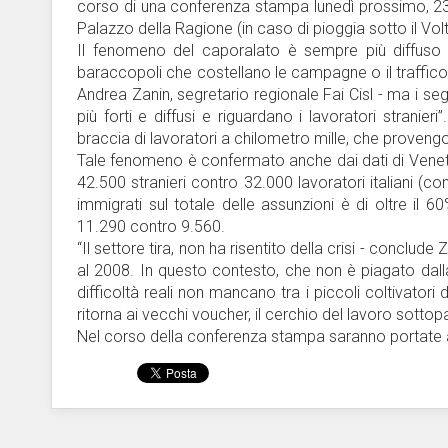
corso di una conferenza stampa lunedì prossimo, 23 lu
Palazzo della Ragione (in caso di pioggia sotto il Vol
Il fenomeno del caporalato è sempre più diffuso
baraccopoli che costellano le campagne o il traffico di
Andrea Zanin, segretario regionale Fai Cisl - ma i se
più forti e diffusi e riguardano i lavoratori stranieri
braccia di lavoratori a chilometro mille, che provengono
Tale fenomeno è confermato anche dai dati di Veneto
42.500 stranieri contro 32.000 lavoratori italiani (co
immigrati sul totale delle assunzioni è di oltre il 6
11.290 contro 9.560.
“Il settore tira, non ha risentito della crisi - conclud
al 2008. In questo contesto, che non è piagato dall
difficoltà reali non mancano tra i piccoli coltivatori 
ritorna ai vecchi voucher, il cerchio del lavoro sottop
Nel corso della conferenza stampa saranno portate a