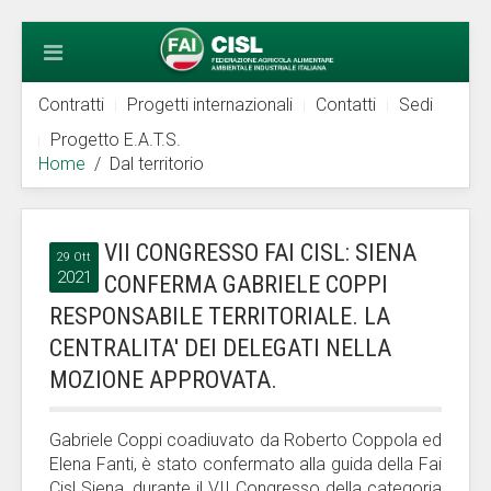
Contratti
Progetti internazionali
Contatti
Sedi
Progetto E.A.T.S.
Home
Dal territorio
VII CONGRESSO FAI CISL: SIENA
29 Ott
2021
CONFERMA GABRIELE COPPI
RESPONSABILE TERRITORIALE. LA
CENTRALITA' DEI DELEGATI NELLA
MOZIONE APPROVATA.
Gabriele Coppi coadiuvato da Roberto Coppola ed
Elena Fanti, è stato confermato alla guida della Fai
Cisl Siena, durante il VII Congresso della categoria