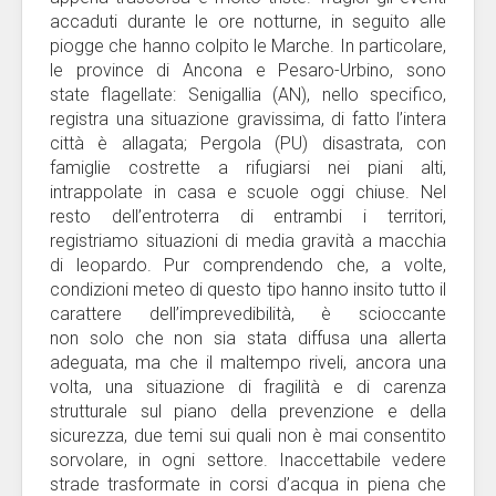
accaduti durante le ore notturne, in seguito alle
piogge che hanno colpito le Marche. In particolare,
le province di Ancona e Pesaro-Urbino, sono
state flagellate: Senigallia (AN), nello specifico,
registra una situazione gravissima, di fatto l’intera
città è allagata; Pergola (PU) disastrata, con
famiglie costrette a rifugiarsi nei piani alti,
intrappolate in casa e scuole oggi chiuse. Nel
resto dell’entroterra di entrambi i territori,
registriamo situazioni di media gravità a macchia
di leopardo. Pur comprendendo che, a volte,
condizioni meteo di questo tipo hanno insito tutto il
carattere dell’imprevedibilità, è scioccante
non solo che non sia stata diffusa una allerta
adeguata, ma che il maltempo riveli, ancora una
volta, una situazione di fragilità e di carenza
strutturale sul piano della prevenzione e della
sicurezza, due temi sui quali non è mai consentito
sorvolare, in ogni settore. Inaccettabile vedere
strade trasformate in corsi d’acqua in piena che