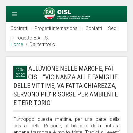
Contratti
Progetti internazionali
Contatti
Sedi
Progetto E.A.T.S.
Home
Dal territorio
ALLUVIONE NELLE MARCHE, FAI
16 Set
2022
CISL: "VICINANZA ALLE FAMIGLIE
DELLE VITTIME, VA FATTA CHIAREZZA,
SERVONO PIU' RISORSE PER AMBIENTE
E TERRITORIO"
Purtroppo questa mattina, per una parte della
nostra bella Regione, il bilancio della nottata
appena trascorsa è molto triste. Tragici gli eventi