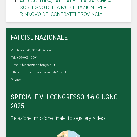
AGRICOLTURA, FAI FLAI E UILA MARCHE A
SOSTEGNO DELLA MOBILITAZIONE PER IL
RINNOVO DEI CONTRATTI PROVINCIALI
FAI CISL NAZIONALE
Via Tevere 20, 00198 Roma
Tel: +39-06845691
E-mail:
federazione.fai@cisl.it
Ufficio Stampa:
stampafaicisl@cisl.it
Privacy
SPECIALE VIII CONGRESSO 4-6 GIUGNO
2025
Relazione, mozione finale, fotogallery, video