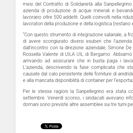
mesi del Contratto di Solidarietà alla Sanpellegrin
azienda di produzione di acque minerali e bevande
lavorano oltre 500 addetti. Quelli coinvolti nella riduz
lavoratori della produzione e della logistica (restano 
“Con questo strumento di integrazione salariale, a fro
di avere scongiurato diversi esuberi che l’azien
dall’incontro con la direzione aziendale, Simone De
Rossella Valente di UILA UIL di Bergamo. Abbiamo co
arrivando ad assicurare che in busta paga i lavor
L’azienda, descrivendo la fase complicata che sta a
causate dal calo persistente delle forniture di anidr
e alla mancata disponibilità di container per l’esport
Per le stesse ragioni la Sanpellegrino era stata co
settembre. Venerdì scorso, i sindacati avevano info
domani sono previste altre assemblee sui tre turni per 