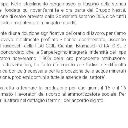
o spa. Nello stabilimento bergamasco di Ruspino della storica
, fondata qui novant’anni fa e ora parte del Gruppo Nestlé,
ione di orario prevista dalla Solidarietà saranno 306, cioè tutti i
esclusi manutentori, impiegati e quadri).
nte di una riduzione significativa dell’orario di lavoro, pensiamo
da aveva inizialmente profilato - hanno commentato, uscendo
 Franceschi della FLAI CGIL, Gianluigi Bramaschi di FAI CISL e
ncordato che la Sanpellegrino integrerà l’indennità dell’Inps
atori riceveranno il 90% della loro precedente retribuzione.
ttraversando, ha fatto riferimento alle fortissime difficoltà
ide carbonica (necessaria per la produzione delle acque minerali)
azione, problemi comuni a tutte le aziende del settore”.
stretta a fermare la produzione per due giorni, il 15 e il 16
rmato i lavoratori del ricorso all’ammortizzatore sociale. Per
illustrare nel dettaglio i termini dell’accordo siglato.