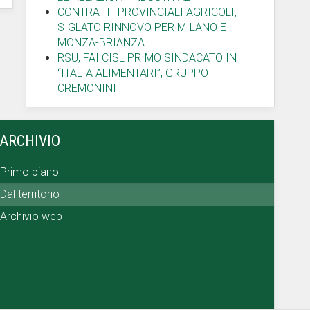
CONTRATTI PROVINCIALI AGRICOLI,
SIGLATO RINNOVO PER MILANO E
MONZA-BRIANZA
RSU, FAI CISL PRIMO SINDACATO IN
“ITALIA ALIMENTARI”, GRUPPO
CREMONINI
ARCHIVIO
Primo piano
Dal territorio
Archivio web