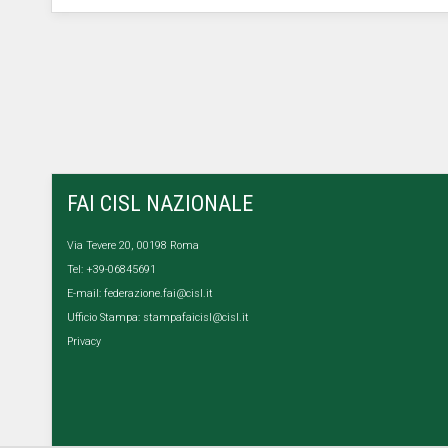
FAI CISL NAZIONALE
Via Tevere 20, 00198 Roma
Tel: +39-06845691
E-mail:
federazione.fai@cisl.it
Ufficio Stampa:
stampafaicisl@cisl.it
Privacy