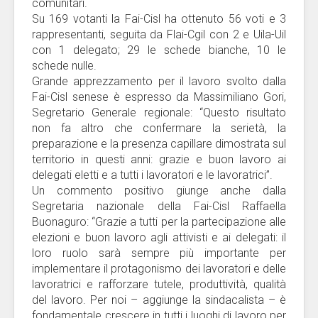
comunitari.
Su 169 votanti la Fai-Cisl ha ottenuto 56 voti e 3
rappresentanti, seguita da Flai-Cgil con 2 e Uila-Uil
con 1 delegato; 29 le schede bianche, 10 le
schede nulle.
Grande apprezzamento per il lavoro svolto dalla
Fai-Cisl senese è espresso da Massimiliano Gori,
Segretario Generale regionale: “Questo risultato
non fa altro che confermare la serietà, la
preparazione e la presenza capillare dimostrata sul
territorio in questi anni: grazie e buon lavoro ai
delegati eletti e a tutti i lavoratori e le lavoratrici”.
Un commento positivo giunge anche dalla
Segretaria nazionale della Fai-Cisl Raffaella
Buonaguro: “Grazie a tutti per la partecipazione alle
elezioni e buon lavoro agli attivisti e ai delegati: il
loro ruolo sarà sempre più importante per
implementare il protagonismo dei lavoratori e delle
lavoratrici e rafforzare tutele, produttività, qualità
del lavoro. Per noi – aggiunge la sindacalista – è
fondamentale crescere in tutti i luoghi di lavoro per