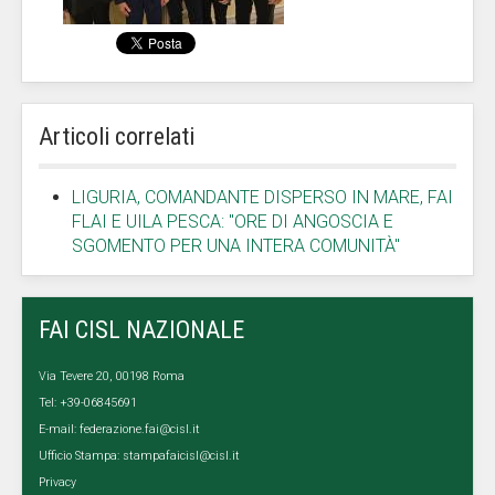
Articoli correlati
LIGURIA, COMANDANTE DISPERSO IN MARE, FAI
FLAI E UILA PESCA: "ORE DI ANGOSCIA E
SGOMENTO PER UNA INTERA COMUNITÀ"
FAI CISL NAZIONALE
Via Tevere 20, 00198 Roma
Tel: +39-06845691
E-mail:
federazione.fai@cisl.it
Ufficio Stampa:
stampafaicisl@cisl.it
Privacy