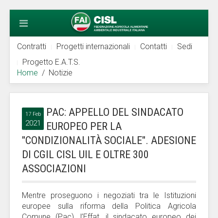
Contratti
Progetti internazionali
Contatti
Sedi
Progetto E.A.T.S.
Home
Notizie
PAC: APPELLO DEL SINDACATO
17 Feb
2021
EUROPEO PER LA
"CONDIZIONALITÀ SOCIALE". ADESIONE
DI CGIL CISL UIL E OLTRE 300
ASSOCIAZIONI
Mentre proseguono i negoziati tra le Istituzioni
europee sulla riforma della Politica Agricola
Comune (Pac), l’Effat, il sindacato europeo dei