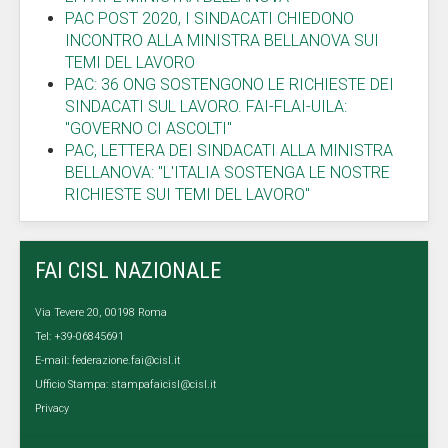
PAC POST 2020, I SINDACATI CHIEDONO
INCONTRO ALLA MINISTRA BELLANOVA SUI
TEMI DEL LAVORO
PAC: 36 ONG SOSTENGONO LE RICHIESTE DEI
SINDACATI SUL LAVORO. FAI-FLAI-UILA:
"GOVERNO CI ASCOLTI"
PAC, LETTERA DEI SINDACATI ALLA MINISTRA
BELLANOVA: "L'ITALIA SOSTENGA LE NOSTRE
RICHIESTE SUI TEMI DEL LAVORO"
FAI CISL NAZIONALE
Via Tevere 20, 00198 Roma
Tel: +39-06845691
E-mail:
federazione.fai@cisl.it
Ufficio Stampa:
stampafaicisl@cisl.it
Privacy