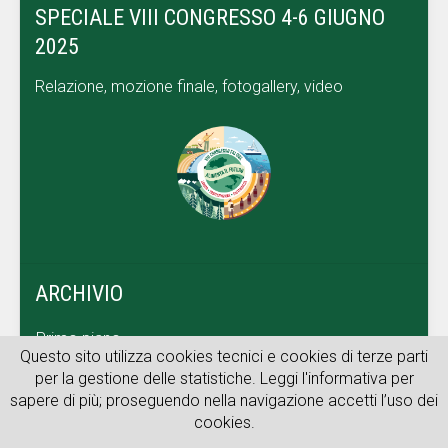
SPECIALE VIII CONGRESSO 4-6 GIUGNO
2025
Relazione, mozione finale, fotogallery, video
ARCHIVIO
Primo piano
Questo sito utilizza cookies tecnici e cookies di terze parti
Dal territorio
per la gestione delle statistiche. Leggi l'informativa per
sapere di più; proseguendo nella navigazione accetti l’uso dei
Archivio web
cookies.