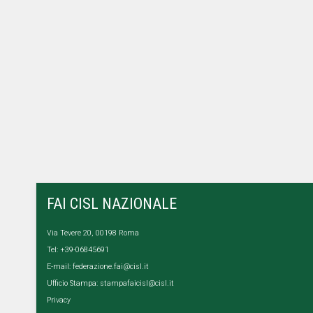
FAI CISL NAZIONALE
Via Tevere 20, 00198 Roma
Tel: +39-06845691
E-mail:
federazione.fai@cisl.it
Ufficio Stampa:
stampafaicisl@cisl.it
Privacy