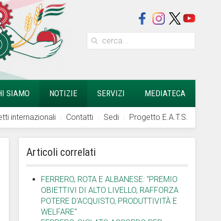
HI SIAMO
NOTIZIE
SERVIZI
MEDIATECA
tti internazionali
Contatti
Sedi
Progetto E.A.T.S.
Articoli correlati
FERRERO, ROTA E ALBANESE: "PREMIO
OBIETTIVI DI ALTO LIVELLO, RAFFORZA
POTERE D'ACQUISTO, PRODUTTIVITÀ E
WELFARE"