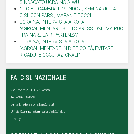
SINDACATO UCRAINO AIWU
"IL CIBO CAMBIA IL MONDO?", SEMINARIO FAI-
CISL CON PARSI, MARAN E TOCCI
UCRAINA, INTERVISTA A ROTA:
“AGROALIMENTARE SOTTO PRESSIONE, MA PUÒ
TRAINARE LA RIPARTENZA”
UCRAINA, INTERVISTA A ROTA:
“AGROALIMENTARE IN DIFFICOLTÀ, EVITARE
RICADUTE OCCUPAZIONALI”
FAI CISL NAZIONALE
Via Tevere 20, 00198 Roma
Tel: +39-06845691
E-mail:
federazione.fai@cisl.it
Ufficio Stampa:
stampafaicisl@cisl.it
Privacy