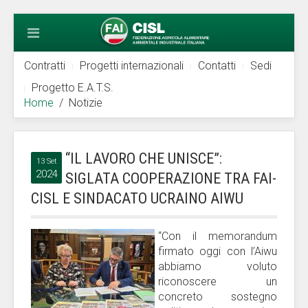
Contratti
Progetti internazionali
Contatti
Sedi
Progetto E.A.T.S.
Home
Notizie
“IL LAVORO CHE UNISCE”:
13 Set
2024
SIGLATA COOPERAZIONE TRA FAI-
CISL E SINDACATO UCRAINO AIWU
“Con il memorandum
firmato oggi con l’Aiwu
abbiamo voluto
riconoscere un
concreto sostegno