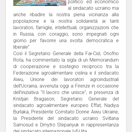
politico ed economico
al sindacato ucraino ma
anche ribadire la nostra piena vicinanza alla
popolazione e la nostra solidarietà ai tanti
lavoratori, famiglie, intellettuali, organizzazioni che
in Russia, con coraggio, sono impegnati ogni
giorno per favorire una svolta democratica e
liberale”.
Così il Segretario Generale della Fai-Cisl, Onofrio
Rota, ha commentato la sigla di un Memorandum
di cooperazione e sostegno reciproco tra la
Federazione agroalimentare cislina e il sindacato
Aiwu, Unione dei lavoratori agroindustriali
dell’Ucraina, avvenuta oggi a Firenze in occasione
dell’iniziativa “Il lavoro che unisce”, in presenza di
Kristjan Bragason, Segretario Generale del
sindacato agroalimentare europeo Effat, Nadiya
Burlaka, Presidente Comitato Donne Aiwu Ukraine,
la Presidente del sindacato ucraino Svitlana
Samosud e Dmytro Stepanyuk in rappresentanza
del sindacato internazionale Iuf-Uita.