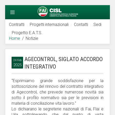
Contratti
Progetti internazionali
Contatti
Sedi
Progetto E.A.T.S.
Home
Notizie
AGECONTROL, SIGLATO ACCORDO
24 Feb
2025
INTEGRATIVO
“Esprimiamo grande soddisfazione per la
sottoscrizione del rinnovo del contratto integrativo
di Agecontrol, che prevede numerose novità sia
sotto il profilo normativo sia per le previsioni in
materia di conciliazione vita lavoro.”
Lo dichiarano le segreterie nazionali di Fai, Flai e
Uila sottolineando che dal punto di vista