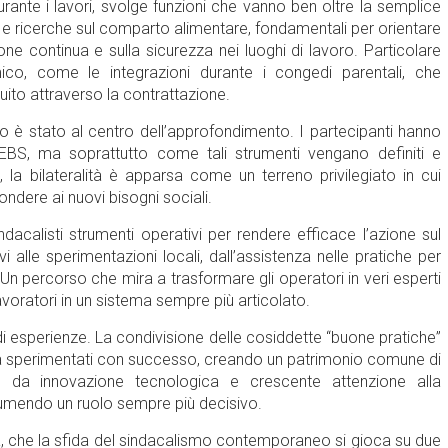
urante i lavori, svolge funzioni che vanno ben oltre la semplice
si e ricerche sul comparto alimentare, fondamentali per orientare
zione continua e sulla sicurezza nei luoghi di lavoro. Particolare
o, come le integrazioni durante i congedi parentali, che
ito attraverso la contrattazione.
tivo è stato al centro dell’approfondimento. I partecipanti hanno
EBS, ma soprattutto come tali strumenti vengano definiti e
 la bilateralità è apparsa come un terreno privilegiato in cui
ndere ai nuovi bisogni sociali.
indacalisti strumenti operativi per rendere efficace l’azione sul
ivi alle sperimentazioni locali, dall’assistenza nelle pratiche per
. Un percorso che mira a trasformare gli operatori in veri esperti
avoratori in un sistema sempre più articolato.
 esperienze. La condivisione delle cosiddette “buone pratiche”
già sperimentati con successo, creando un patrimonio comune di
 da innovazione tecnologica e crescente attenzione alla
ssumendo un ruolo sempre più decisivo.
va, che la sfida del sindacalismo contemporaneo si gioca su due