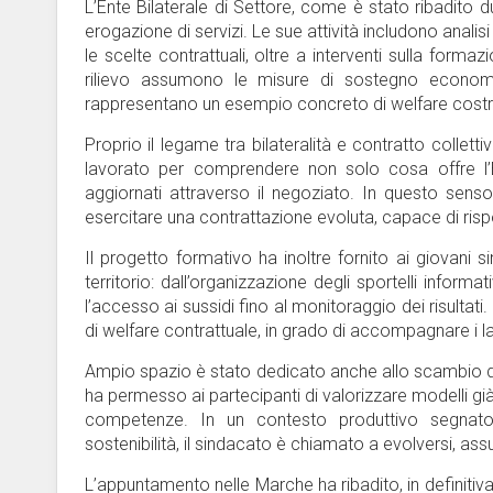
L’Ente Bilaterale di Settore, come è stato ribadito d
erogazione di servizi. Le sue attività includono anali
le scelte contrattuali, oltre a interventi sulla forma
rilievo assumono le misure di sostegno economic
rappresentano un esempio concreto di welfare costru
Proprio il legame tra bilateralità e contratto collet
lavorato per comprendere non solo cosa offre l’
aggiornati attraverso il negoziato. In questo senso,
esercitare una contrattazione evoluta, capace di rispo
Il progetto formativo ha inoltre fornito ai giovani s
territorio: dall’organizzazione degli sportelli informat
l’accesso ai sussidi fino al monitoraggio dei risultati
di welfare contrattuale, in grado di accompagnare i l
Ampio spazio è stato dedicato anche allo scambio di
ha permesso ai partecipanti di valorizzare modelli 
competenze. In un contesto produttivo segnato
sostenibilità, il sindacato è chiamato a evolversi, a
L’appuntamento nelle Marche ha ribadito, in definiti