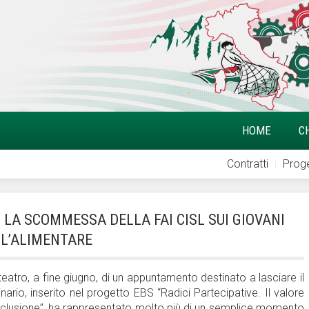
HOME
C
Contratti
Proge
 LA SCOMMESSA DELLA FAI CISL SUI GIOVANI
LL’ALIMENTARE
teatro, a fine giugno, di un appuntamento destinato a lasciare il
inario, inserito nel progetto EBS “Radici Partecipative. Il valore
e e inclusione”, ha rappresentato molto più di un semplice momento