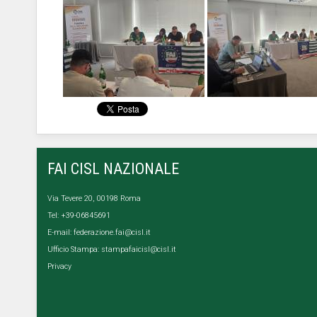
FAI CISL NAZIONALE
Via Tevere 20, 00198 Roma
Tel: +39-06845691
E-mail:
federazione.fai@cisl.it
Ufficio Stampa:
stampafaicisl@cisl.it
Privacy