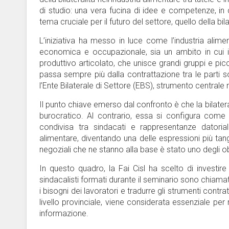
di studio: una vera fucina di idee e competenze, in 
tema cruciale per il futuro del settore, quello della bi
L’iniziativa ha messo in luce come l’industria alim
economica e occupazionale, sia un ambito in cui il ru
produttivo articolato, che unisce grandi gruppi e pic
passa sempre più dalla contrattazione tra le parti s
l’Ente Bilaterale di Settore (EBS), strumento centrale
Il punto chiave emerso dal confronto è che la bilat
burocratico. Al contrario, essa si configura come il
condivisa tra sindacati e rappresentanze datoriali.
alimentare, diventando una delle espressioni più tang
negoziali che ne stanno alla base è stato uno degli ob
In questo quadro, la Fai Cisl ha scelto di investir
sindacalisti formati durante il seminario sono chiamati
i bisogni dei lavoratori e tradurre gli strumenti contr
livello provinciale, viene considerata essenziale per 
informazione.