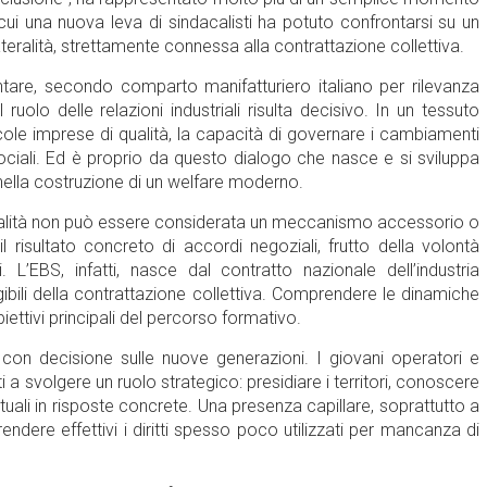
cui una nuova leva di sindacalisti ha potuto confrontarsi su un
lateralità, strettamente connessa alla contrattazione collettiva.
entare, secondo comparto manifatturiero italiano per rilevanza
olo delle relazioni industriali risulta decisivo. In un tessuto
cole imprese di qualità, la capacità di governare i cambiamenti
ociali. Ed è proprio da questo dialogo che nasce e si sviluppa
 nella costruzione di un welfare moderno.
eralità non può essere considerata un meccanismo accessorio o
 risultato concreto di accordi negoziali, frutto della volontà
 L’EBS, infatti, nasce dal contratto nazionale dell’industria
ibili della contrattazione collettiva. Comprendere le dinamiche
iettivi principali del percorso formativo.
e con decisione sulle nuove generazioni. I giovani operatori e
 a svolgere un ruolo strategico: presidiare i territori, conoscere
attuali in risposte concrete. Una presenza capillare, soprattutto a
rendere effettivi i diritti spesso poco utilizzati per mancanza di