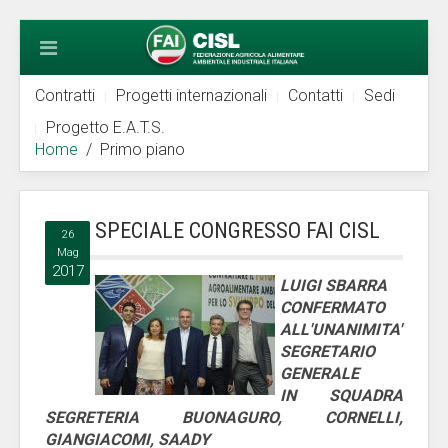
Contratti
Progetti internazionali
Contatti
Sedi
Progetto E.A.T.S.
Home
Primo piano
SPECIALE CONGRESSO FAI CISL
26
Mag
2017
LUIGI SBARRA
CONFERMATO
ALL'UNANIMITA'
SEGRETARIO
GENERALE
IN SQUADRA
SEGRETERIA BUONAGURO, CORNELLI,
GIANGIACOMI, SAADY