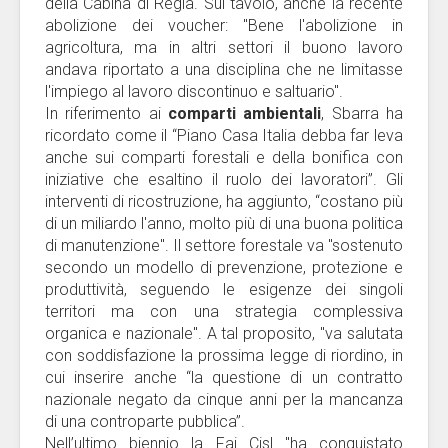
della Cabina di Regia. Sul tavolo, anche la recente
abolizione dei voucher: "Bene l'abolizione in
agricoltura, ma in altri settori il buono lavoro
andava riportato a una disciplina che ne limitasse
l'impiego al lavoro discontinuo e saltuario".
In riferimento ai
comparti ambientali
, Sbarra ha
ricordato come il “Piano Casa Italia debba far leva
anche sui comparti forestali e della bonifica con
iniziative che esaltino il ruolo dei lavoratori”. Gli
interventi di ricostruzione, ha aggiunto, “costano più
di un miliardo l'anno, molto più di una buona politica
di manutenzione". Il settore forestale va "sostenuto
secondo un modello di prevenzione, protezione e
produttività, seguendo le esigenze dei singoli
territori ma con una strategia complessiva
organica e nazionale". A tal proposito, "va salutata
con soddisfazione la prossima legge di riordino, in
cui inserire anche “la questione di un contratto
nazionale negato da cinque anni per la mancanza
di una controparte pubblica”.
Nell’ultimo biennio la Fai Cisl "ha conquistato