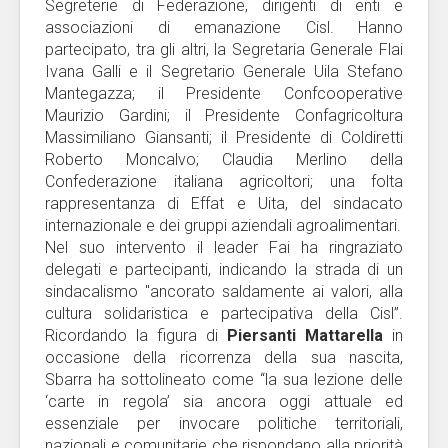
Segreterie di Federazione, dirigenti di enti e
associazioni di emanazione Cisl. Hanno
partecipato, tra gli altri, la Segretaria Generale Flai
Ivana Galli e il Segretario Generale Uila Stefano
Mantegazza; il Presidente Confcooperative
Maurizio Gardini; il Presidente Confagricoltura
Massimiliano Giansanti; il Presidente di Coldiretti
Roberto Moncalvo; Claudia Merlino della
Confederazione italiana agricoltori; una folta
rappresentanza di Effat e Uita, del sindacato
internazionale e dei gruppi aziendali agroalimentari.
Nel suo intervento il leader Fai ha ringraziato
delegati e partecipanti, indicando la strada di un
sindacalismo "ancorato saldamente ai valori, alla
cultura solidaristica e partecipativa della Cisl”.
Ricordando la figura di
Piersanti Mattarella
in
occasione della ricorrenza della sua nascita,
Sbarra ha sottolineato come “la sua lezione delle
‘carte in regola’ sia ancora oggi attuale ed
essenziale per invocare politiche territoriali,
nazionali e comunitarie che rispondano alla priorità