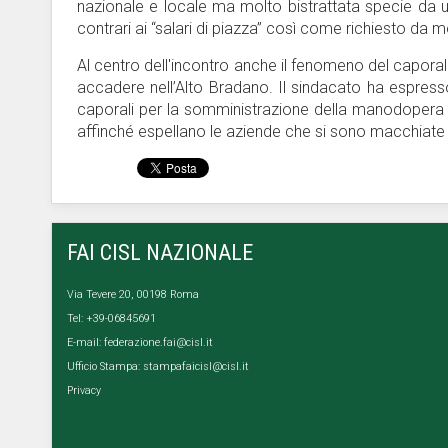
nazionale e locale ma molto bistrattata specie da un 
contrari ai “salari di piazza” così come richiesto da mol
Al centro dell'incontro anche il fenomeno del capo
accadere nell’Alto Bradano. Il sindacato ha espress
caporali per la somministrazione della manodopera e 
affinché espellano le aziende che si sono macchiate di
FAI CISL NAZIONALE
Via Tevere 20, 00198 Roma
Tel: +39-06845691
E-mail:
federazione.fai@cisl.it
Ufficio Stampa:
stampafaicisl@cisl.it
Privacy