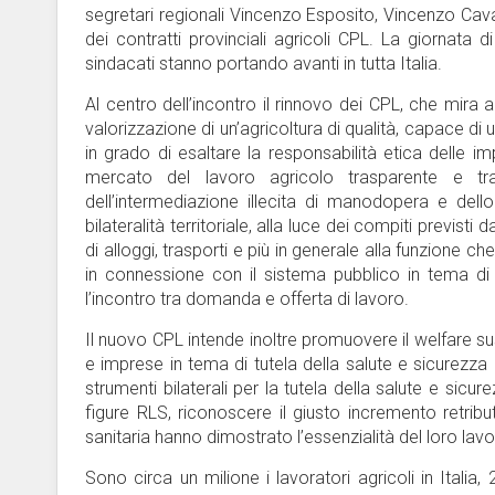
segretari regionali Vincenzo Esposito, Vincenzo Caval
dei contratti provinciali agricoli CPL. La giornata 
sindacati stanno portando avanti in tutta Italia.
Al centro dell’incontro il rinnovo dei CPL, che mira a
valorizzazione di un’agricoltura di qualità, capace di 
in grado di esaltare la responsabilità etica delle imp
mercato del lavoro agricolo trasparente e trac
dell’intermediazione illecita di manodopera e dell
bilateralità territoriale, alla luce dei compiti previsti 
di alloggi, trasporti e più in generale alla funzione ch
in connessione con il sistema pubblico in tema di v
l’incontro tra domanda e offerta di lavoro.
Il nuovo CPL intende inoltre promuovere il welfare sussi
e imprese in tema di tutela della salute e sicurezza 
strumenti bilaterali per la tutela della salute e sic
figure RLS, riconoscere il giusto incremento retribu
sanitaria hanno dimostrato l’essenzialità del loro lavor
Sono circa un milione i lavoratori agricoli in Itali