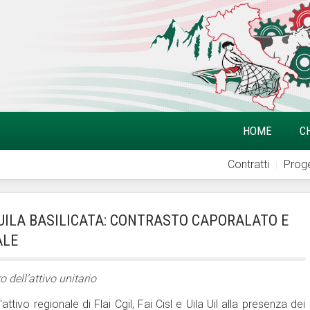
HOME
C
Contratti
Proge
I UILA BASILICATA: CONTRASTO CAPORALATO E
ALE
 dell’attivo unitario
ttivo regionale di Flai Cgil, Fai Cisl e Uila Uil alla presenza dei