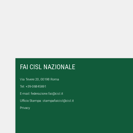
FAI CISL NAZIONALE
Via Tevere 20, 00198 Roma
Tel: +39-06845691
E-mail:
federazione.fai@cisl.it
Ufficio Stampa:
stampafaicisl@cisl.it
Privacy