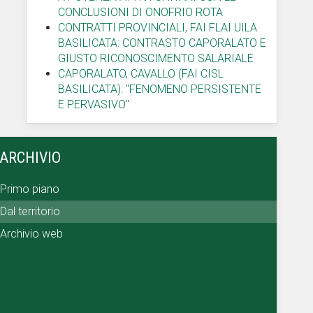
CONCLUSIONI DI ONOFRIO ROTA
CONTRATTI PROVINCIALI, FAI FLAI UILA
BASILICATA: CONTRASTO CAPORALATO E
GIUSTO RICONOSCIMENTO SALARIALE
CAPORALATO, CAVALLO (FAI CISL
BASILICATA): "FENOMENO PERSISTENTE
E PERVASIVO"
ARCHIVIO
Primo piano
Dal territorio
Archivio web