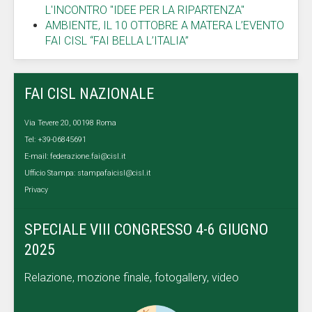
L'INCONTRO "IDEE PER LA RIPARTENZA"
AMBIENTE, IL 10 OTTOBRE A MATERA L’EVENTO
FAI CISL “FAI BELLA L’ITALIA”
FAI CISL NAZIONALE
Via Tevere 20, 00198 Roma
Tel: +39-06845691
E-mail:
federazione.fai@cisl.it
Ufficio Stampa:
stampafaicisl@cisl.it
Privacy
SPECIALE VIII CONGRESSO 4-6 GIUGNO
2025
Relazione, mozione finale, fotogallery, video