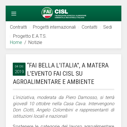
Contratti
Progetti internazionali
Contatti
Sedi
Progetto E.A.T.S.
Home
Notizie
“FAI BELLA L’ITALIA", A MATERA
04 Ott
2019
L'EVENTO FAI CISL SU
AGROALIMENTARE E AMBIENTE
L’iniziativa, moderata da Piero Damosso, si terrà
giovedì 10 ottobre nella Casa Cava. Intervengono
Don Ciotti, Angelo Colombini e rappresentanti di
istituzioni locali e nazionali
Sostenere le categorie del lavoro agroalimentare