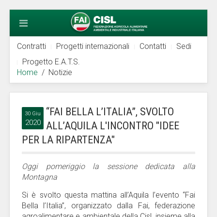
Contratti
Progetti internazionali
Contatti
Sedi
Progetto E.A.T.S.
Home
Notizie
“FAI BELLA L’ITALIA”, SVOLTO
30 Giu
2020
ALL’AQUILA L'INCONTRO "IDEE
PER LA RIPARTENZA"
Oggi pomeriggio la sessione dedicata alla
Montagna
Si è svolto questa mattina all’Aquila l’evento “Fai
Bella l’Italia”, organizzato dalla Fai, federazione
agroalimentare e ambientale della Cisl, insieme alla