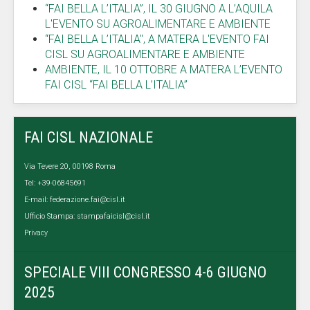
“FAI BELLA L’ITALIA”, IL 30 GIUGNO A L’AQUILA
L'EVENTO SU AGROALIMENTARE E AMBIENTE
“FAI BELLA L’ITALIA", A MATERA L'EVENTO FAI
CISL SU AGROALIMENTARE E AMBIENTE
AMBIENTE, IL 10 OTTOBRE A MATERA L’EVENTO
FAI CISL “FAI BELLA L’ITALIA”
FAI CISL NAZIONALE
Via Tevere 20, 00198 Roma
Tel: +39-06845691
E-mail:
federazione.fai@cisl.it
Ufficio Stampa:
stampafaicisl@cisl.it
Privacy
SPECIALE VIII CONGRESSO 4-6 GIUGNO
2025