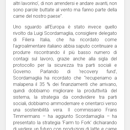
altri lavorino’, di non arrendersi e andare avanti, non
sono parole buttate al vento ma fanno parte della
carne del nostro paese”.
Uno sguardo all’Europa è stato invece quello
rivolto da Luigi Scordamaglia, consigliere delegato
di Filiera Italia, che ha ricordato come
l’agroalimentare italiano abbia saputo continuare a
produrre riscontrando il più basso numero di
contagi sul lavoro, grazie anche alla sigla del
protocollo per la sicurezza tra parti sociali e
Governo. Parlando di ‘recovery fund’,
Scordamaglia ha ricordato che “recuperiamo a
malapena il 35 % dei finanziamenti che arrivano,
quindi dobbiamo migliorare la produttività del
sistema, la strategia da condividere tra parti
sociali, dobbiamo ammodernare e orientarci verso
una sostenibilità vera. Il commissario Frans
Timmermans – ha aggiunto Scordamaglia – ha
presentato la strategia ‘Farm to Fork’ dichiarando
di vedere un futuro con produzioni di latte e carne