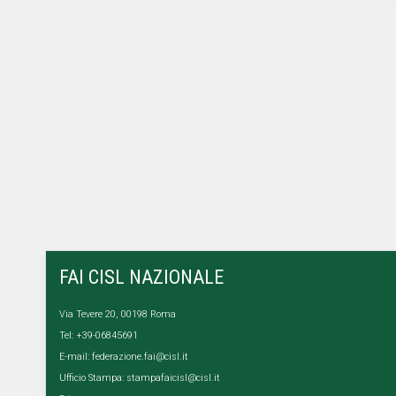
FAI CISL NAZIONALE
Via Tevere 20, 00198 Roma
Tel: +39-06845691
E-mail:
federazione.fai@cisl.it
Ufficio Stampa:
stampafaicisl@cisl.it