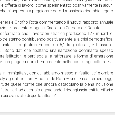
 e offerta di lavoro, come sperimentato positivamente in alcuni
 che si appresta a peggiorare dato il massiccio ricambio legato
ario generale Onofrio Rota commentando il nuovo rapporto annuale
ione, presentato oggi al Cnel e alla Camera dei Deputati.
confermano che i lavoratori stranieri producono 177 miliardi di
noltre stanno contribuendo positivamente alla crisi demografica,
bitanti tra gli stranieri contro il 6,1 tra gli italiani, e il tasso di
2,3. Sono dati che ribaltano una narrazione dominante spesso
re istituzioni e parti sociali a rafforzare le forme di emersione
ane una piaga ancora ben presente nella nostra agricoltura e si
 in Immigritaly’, con cui abbiamo messo in risalto luci e ombre
 Italy agroalimentare – conclude Rota – anche i dati emersi oggi
 e tutte quelle norme che ancora ostacolano la piena inclusione
i stranieri, ad esempio agevolando i ricongiungimenti familiari e
 più avanzate di quella attuale”.