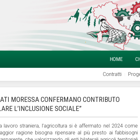
HOME
C
Contratti
Proge
 “DATI MORESSA CONFERMANO CONTRIBUTO
LARE L’INCLUSIONE SOCIALE”
za lavoro straniera, l’agricoltura si è affermato nel 2024 come
maggior ragione bisogna ripensare al più presto ai fabbisogni
parente, che valorizzando gli enti bilaterali agricoli territoriali