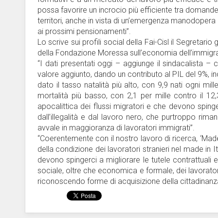
possa favorire un incrocio più efficiente tra domande
territori, anche in vista di un’emergenza manodopera
ai prossimi pensionamenti”.
Lo scrive sui profili social della Fai-Cisl il Segret
della Fondazione Moressa sull’economia dell’immigraz
“I dati presentati oggi – aggiunge il sindacalista – 
valore aggiunto, dando un contributo al PIL del 9%, i
dato il tasso natalità più alto, con 9,9 nati ogni mille a
mortalità più basso, con 2,1 per mille contro il 1
apocalittica dei flussi migratori e che devono spinge
dall’illegalità e dal lavoro nero, che purtroppo rim
avvale in maggioranza di lavoratori immigrati”.
“Coerentemente con il nostro lavoro di ricerca, ‘Made
della condizione dei lavoratori stranieri nel made in
devono spingerci a migliorare le tutele contrattuali
sociale, oltre che economica e formale, dei lavorator
riconoscendo forme di acquisizione della cittadinanza