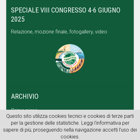
SPECIALE VIII CONGRESSO 4-6 GIUGNO
2025
Relazione, mozione finale, fotogallery, video
ARCHIVIO
Primo piano
Questo sito utilizza cookies tecnici e cookies di terze parti
Dal territorio
per la gestione delle statistiche. Leggi l'informativa per
sapere di più; proseguendo nella navigazione accetti l’uso dei
Archivio web
cookies.