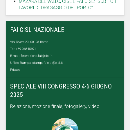
MAZARA DEL VALLO, CISL E FAI CISL: “SUBITO I
LAVORI DI DRAGAGGIO DEL PORTO”
FAI CISL NAZIONALE
Via Tevere 20, 00198 Roma
Tel: +39-06845691
E-mail:
federazione.fai@cisl.it
Ufficio Stampa:
stampafaicisl@cisl.it
Privacy
SPECIALE VIII CONGRESSO 4-6 GIUGNO
2025
Relazione, mozione finale, fotogallery, video