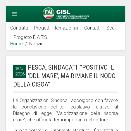
Contratti
Progetti internazionali
Contatti
Sedi
Progetto E.A.T.S.
Home
Notizie
PESCA, SINDACATI: "POSITIVO IL
30 Apr
2026
'DDL MARE', MA RIMANE IL NODO
DELLA CISOA"
Le Organizzazioni Sindacali accolgono con favore
la conclusione dell’iter legislativo relativo al
Disegno di legge “Valorizzazione della risorsa
mare”, che affronta temi importanti del settore.
In particolare, gli interventi strutturali finalizzati a