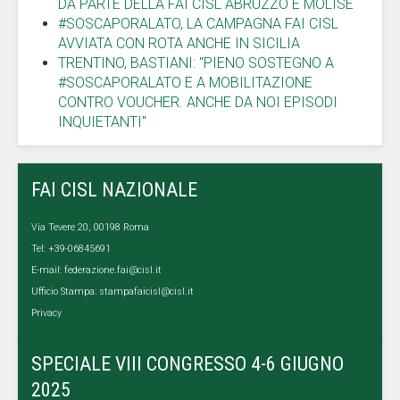
DA PARTE DELLA FAI CISL ABRUZZO E MOLISE
#SOSCAPORALATO, LA CAMPAGNA FAI CISL
AVVIATA CON ROTA ANCHE IN SICILIA
TRENTINO, BASTIANI: "PIENO SOSTEGNO A
#SOSCAPORALATO E A MOBILITAZIONE
CONTRO VOUCHER. ANCHE DA NOI EPISODI
INQUIETANTI"
FAI CISL NAZIONALE
Via Tevere 20, 00198 Roma
Tel: +39-06845691
E-mail:
federazione.fai@cisl.it
Ufficio Stampa:
stampafaicisl@cisl.it
Privacy
SPECIALE VIII CONGRESSO 4-6 GIUGNO
2025