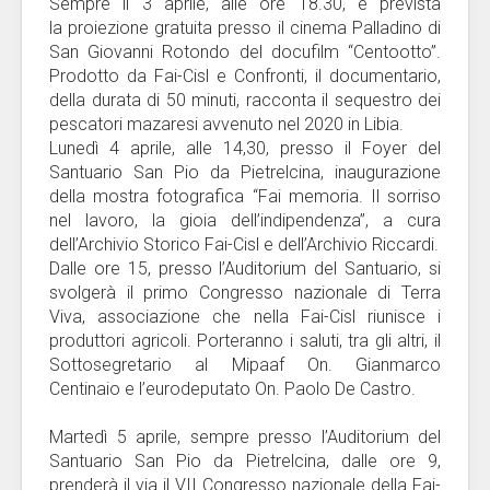
Sempre il 3 aprile, alle ore 18.30, è prevista
la proiezione gratuita presso il cinema Palladino di
San Giovanni Rotondo del docufilm “Centootto”.
Prodotto da Fai-Cisl e Confronti, il documentario,
della durata di 50 minuti, racconta il sequestro dei
pescatori mazaresi avvenuto nel 2020 in Libia.
Lunedì 4 aprile, alle 14,30, presso il Foyer del
Santuario San Pio da Pietrelcina, inaugurazione
della mostra fotografica “Fai memoria. Il sorriso
nel lavoro, la gioia dell’indipendenza”, a cura
dell’Archivio Storico Fai-Cisl e dell’Archivio Riccardi.
Dalle ore 15, presso l’Auditorium del Santuario, si
svolgerà il primo Congresso nazionale di Terra
Viva, associazione che nella Fai-Cisl riunisce i
produttori agricoli. Porteranno i saluti, tra gli altri, il
Sottosegretario al Mipaaf On. Gianmarco
Centinaio e l’eurodeputato On. Paolo De Castro.
Martedì 5 aprile, sempre presso l’Auditorium del
Santuario San Pio da Pietrelcina, dalle ore 9,
prenderà il via il VII Congresso nazionale della Fai-