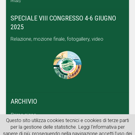
Privacy
SPECIALE VIII CONGRESSO 4-6 GIUGNO
2025
Relazione, mozione finale, fotogallery, video
ARCHIVIO
Primo piano
Questo sito utilizza cookies tecnici e cookies di terze parti
Dal territorio
per la gestione delle statistiche. Leggi l'informativa per
sapere di più; proseguendo nella navigazione accetti l’uso dei
Archivio web