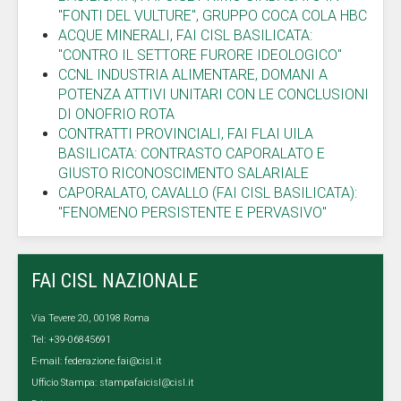
"FONTI DEL VULTURE", GRUPPO COCA COLA HBC
ACQUE MINERALI, FAI CISL BASILICATA:
"CONTRO IL SETTORE FURORE IDEOLOGICO"
CCNL INDUSTRIA ALIMENTARE, DOMANI A
POTENZA ATTIVI UNITARI CON LE CONCLUSIONI
DI ONOFRIO ROTA
CONTRATTI PROVINCIALI, FAI FLAI UILA
BASILICATA: CONTRASTO CAPORALATO E
GIUSTO RICONOSCIMENTO SALARIALE
CAPORALATO, CAVALLO (FAI CISL BASILICATA):
"FENOMENO PERSISTENTE E PERVASIVO"
FAI CISL NAZIONALE
Via Tevere 20, 00198 Roma
Tel: +39-06845691
E-mail:
federazione.fai@cisl.it
Ufficio Stampa:
stampafaicisl@cisl.it