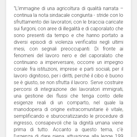
"L’immagine di una agricoltura di qualità narrata –
continua la nota sindacale congiunta - stride con lo
sfruttamento dei lavoratori, con le braccia caricate
sui furgoni, con aree di illegalità e di caporalato che
sono presenti da tempo e che hanno portato a
diversi episodi di violenza verificatisi negli ultimi
mesi, con segnali preoccupanti. Di fronte ai
fenomeni del lavoro nero e del caporalato che
continuano a imperversare, occorre un impegno
corale fra istituzioni, imprese e parti sociali, per il
lavoro dignitoso, per i diritti, perché il cibo è buono
se è giusto, se non sfrutta il lavoro. Serve costruire
percorsi di integrazione dei lavoratori immigrati,
una gestione dei flussi che tenga conto delle
esigenze reali di un comparto, nel quale la
manodopera di origine extracomunitarie è vitale,
semplificando e sburocratizzando le procedure di
ingresso, consapevoli che la dignità umana viene
prima di tutto. Accanto a questo tema, c’è
l’urgenza di dare piena attuazione alla legge 199