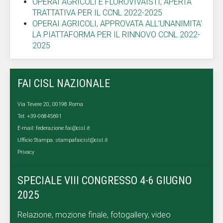
OPERAI AGRICOLI E FLOROVIVAISTI, APERTA
TRATTATIVA PER IL CCNL 2022-2025
OPERAI AGRICOLI, APPROVATA ALL'UNANIMITA'
LA PIATTAFORMA PER IL RINNOVO CCNL 2022-
2025
FAI CISL NAZIONALE
Via Tevere 20, 00198 Roma
Tel: +39-06845691
E-mail:
federazione.fai@cisl.it
Ufficio Stampa:
stampafaicisl@cisl.it
Privacy
SPECIALE VIII CONGRESSO 4-6 GIUGNO
2025
Relazione, mozione finale, fotogallery, video