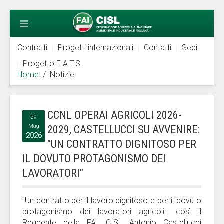
Contratti
Progetti internazionali
Contatti
Sedi
Progetto E.A.T.S.
Home
Notizie
CCNL OPERAI AGRICOLI 2026-
29
Mag
2029, CASTELLUCCI SU AVVENIRE:
2026
"UN CONTRATTO DIGNITOSO PER
IL DOVUTO PROTAGONISMO DEI
LAVORATORI"
"Un contratto per il lavoro dignitoso e per il dovuto
protagonismo dei lavoratori agricoli": così il
Reggente della FAI CISL Antonio Castellucci