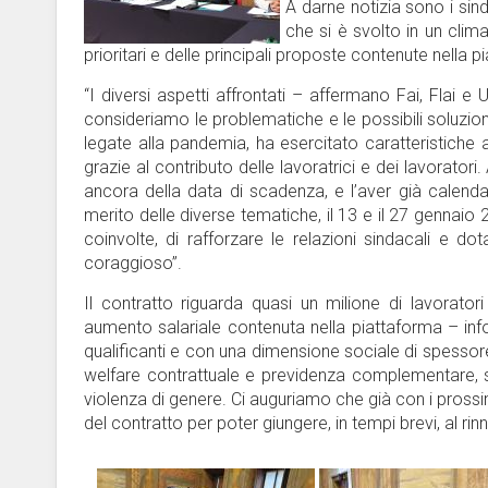
A darne notizia sono i sin
che si è svolto in un clima
prioritari e delle principali proposte contenute nella 
“I diversi aspetti affrontati – affermano Fai, Flai e
consideriamo le problematiche e le possibili soluzion
legate alla pandemia, ha esercitato caratteristiche
grazie al contributo delle lavoratrici e dei lavorato
ancora della data di scadenza, e l’aver già calendari
merito delle diverse tematiche, il 13 e il 27 gennaio 20
coinvolte, di rafforzare le relazioni sindacali e do
coraggioso”.
Il contratto riguarda quasi un milione di lavoratori 
aumento salariale contenuta nella piattaforma – inf
qualificanti e con una dimensione sociale di spessore 
welfare contrattuale e previdenza complementare, si
violenza di genere. Ci auguriamo che già con i prossimi
del contratto per poter giungere, in tempi brevi, al rinno