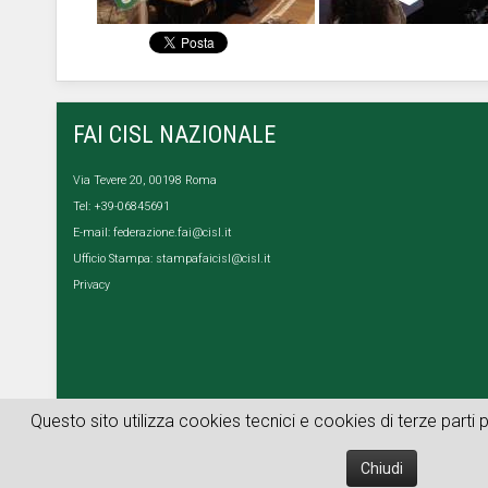
FAI CISL NAZIONALE
Via Tevere 20, 00198 Roma
Tel: +39-06845691
E-mail:
federazione.fai@cisl.it
Ufficio Stampa:
stampafaicisl@cisl.it
Privacy
Questo sito utilizza cookies tecnici e cookies di terze parti 
Chiudi