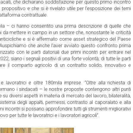
dacati, che dichiarano soddisfazione per questo primo incontro
 propositivo e che si è rivelato utile per l’esposizione dei temi
piattaforma contrattuale.
 Uila – ci hanno consentito una prima descrizione di quelle che
i da mettere in campo in un settore che, nonostante le criticità
 anticicliche e si è affermato come asset strategico del Paese
ri. Auspichiamo che anche l’aver avviato questo confronto prima
zzato con le parti datoriali due primi incontri per entrare nel
22, siano i segnali positivi di una forte volontà, di tutte le parti
tare il comparto agricolo di un contratto solido, innovativo e
e lavoratrici e oltre 180mila imprese. “Oltre alla richiesta di
ormano i sindacati – le nostre proposte contengono altri punti
su diversi aspetti in materia di mercato del lavoro, bilateralità,
stema degli appalti, permessi, contrasto al caporalato e alla
 incontri si possano approfondire tutti gli strumenti migliorativi
vo per tutte le lavoratrici e i lavoratori agricoli”.