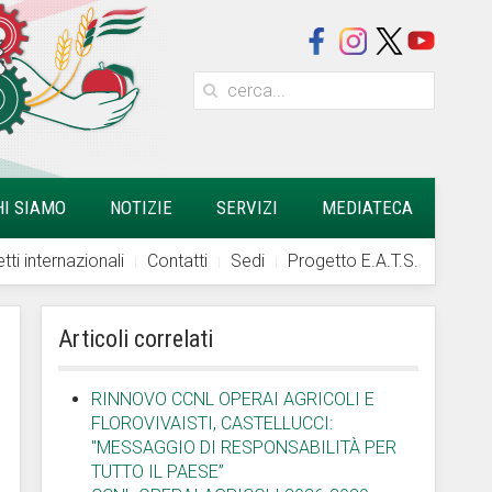
HI SIAMO
NOTIZIE
SERVIZI
MEDIATECA
tti internazionali
Contatti
Sedi
Progetto E.A.T.S.
Articoli correlati
RINNOVO CCNL OPERAI AGRICOLI E
FLOROVIVAISTI, CASTELLUCCI:
"MESSAGGIO DI RESPONSABILITÀ PER
TUTTO IL PAESE”