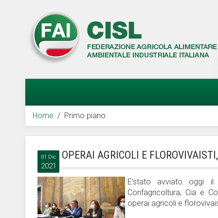
Home
Primo piano
OPERAI AGRICOLI E FLOROVIVAISTI
01 Dic
2021
E’stato avviato oggi il p
Confagricoltura, Cia e Col
operai agricoli e floroviva