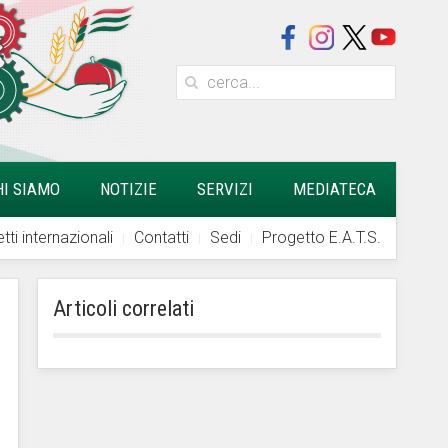
HI SIAMO
NOTIZIE
SERVIZI
MEDIATECA
tti internazionali
Contatti
Sedi
Progetto E.A.T.S.
Articoli correlati
a n.