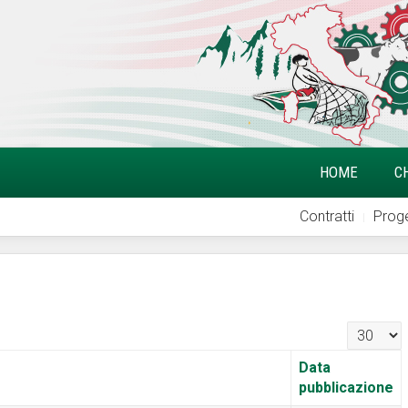
HOME
C
Contratti
Proge
Visualizz
Data
pubblicazione